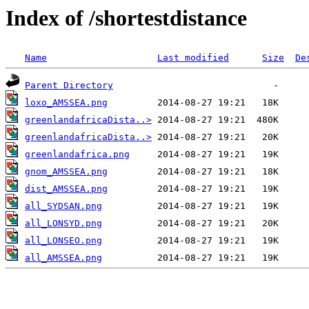
Index of /shortestdistance
Name
Last modified
Size
De
Parent Directory
loxo_AMSSEA.png
greenlandafricaDista..>
greenlandafricaDista..>
greenlandafrica.png
gnom_AMSSEA.png
dist_AMSSEA.png
all_SYDSAN.png
all_LONSYD.png
all_LONSEO.png
all_AMSSEA.png