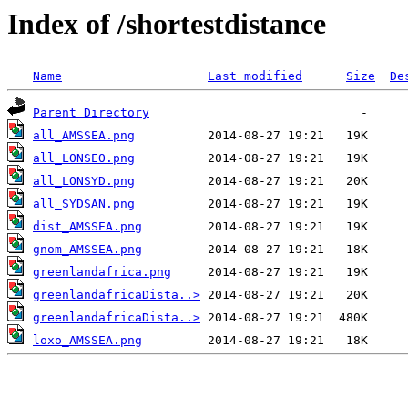
Index of /shortestdistance
Name
Last modified
Size
De
Parent Directory
all_AMSSEA.png
all_LONSEO.png
all_LONSYD.png
all_SYDSAN.png
dist_AMSSEA.png
gnom_AMSSEA.png
greenlandafrica.png
greenlandafricaDista..>
greenlandafricaDista..>
loxo_AMSSEA.png